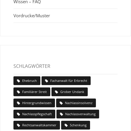
Wissen – FAQ
Vordrucke/Muster
SCHLAGWÖRTER
Ehebruch
Fachanwalt für Erbrecht
Familiärer Streit
Grober Undank
Hintergrundwissen
Nachlassinsolvenz
Nachlasspflegschaft
Nachlassverwaltung
Rechtsanwaltskammer
Schenkung