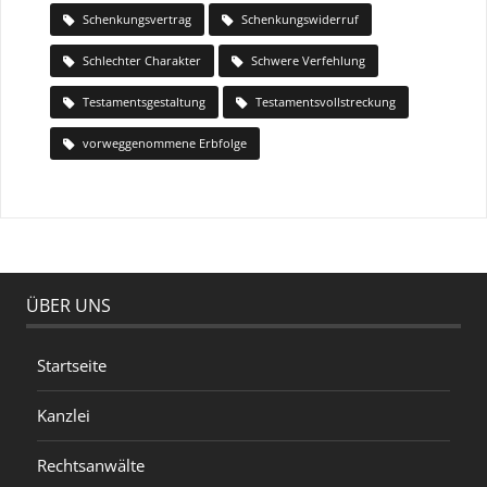
Schenkungsvertrag
Schenkungswiderruf
Schlechter Charakter
Schwere Verfehlung
Testamentsgestaltung
Testamentsvollstreckung
vorweggenommene Erbfolge
ÜBER UNS
Startseite
Kanzlei
Rechtsanwälte