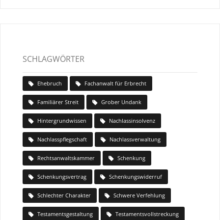
SCHLAGWÖRTER
Ehebruch
Fachanwalt für Erbrecht
Familiärer Streit
Grober Undank
Hintergrundwissen
Nachlassinsolvenz
Nachlasspflegschaft
Nachlassverwaltung
Rechtsanwaltskammer
Schenkung
Schenkungsvertrag
Schenkungswiderruf
Schlechter Charakter
Schwere Verfehlung
Testamentsgestaltung
Testamentsvollstreckung