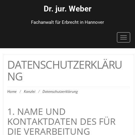
Dr. jur. Weber
Fachanwalt für Erbrecht in Hannover
Toggl
navig
DATENSCHUTZERKLÄRU
NG
Home
/
Kanzlei
/
Datenschutzerklärung
1. NAME UND
KONTAKTDATEN DES FÜR
DIE VERARBEITUNG