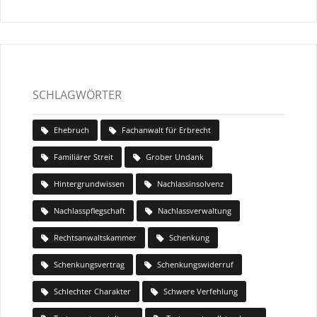
SCHLAGWÖRTER
Ehebruch
Fachanwalt für Erbrecht
Familiärer Streit
Grober Undank
Hintergrundwissen
Nachlassinsolvenz
Nachlasspflegschaft
Nachlassverwaltung
Rechtsanwaltskammer
Schenkung
Schenkungsvertrag
Schenkungswiderruf
Schlechter Charakter
Schwere Verfehlung