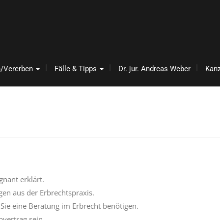
n/Vererben
Fälle & Tipps
Dr. jur. Andreas Weber
Kanz
nant erklärt.
agen aus der Erbrechtspraxis.
 Sie eine Beratung im Erbrecht benötigen.
vertrag sein.