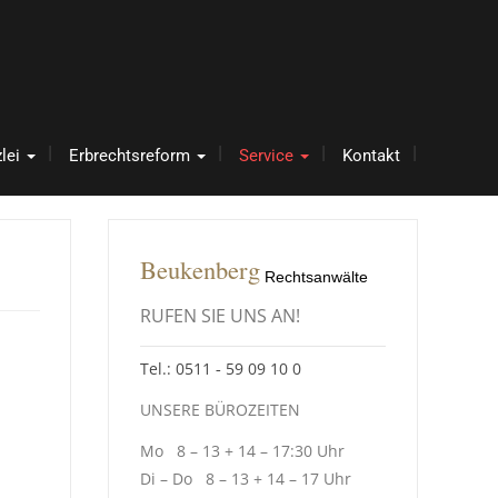
lei
Erbrechtsreform
Service
Kontakt
Beukenberg
Rechtsanwälte
RUFEN SIE UNS AN!
Tel.: 0511 ‑ 59 09 10 0
UNSERE BÜROZEITEN
Mo 8 – 13 + 14 – 17:30 Uhr
Di – Do 8 – 13 + 14 – 17 Uhr