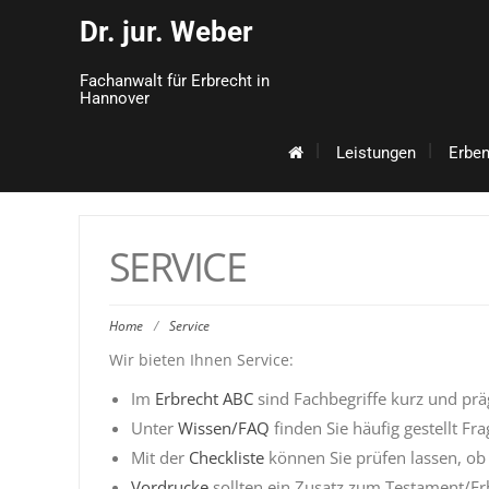
Dr. jur. Weber
Fachanwalt für Erbrecht in
Hannover
Leistungen
Erbe
SERVICE
Home
/
Service
Wir bieten Ihnen Service:
Im
Erbrecht ABC
sind Fachbegriffe kurz und präg
Unter
Wissen/FAQ
finden Sie häufig gestellt Fr
Mit der
Checkliste
können Sie prüfen lassen, ob
Vordrucke
sollten ein Zusatz zum Testament/Erb