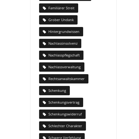
Familiärer Streit
Grober Undank
Hintergrundwissen
Nachlassinsolvenz
Nachlasspflegschaft
Nachlassverwaltung
Rechtsanwaltskammer
Schenkung
Schenkungsvertrag
Schenkungswiderruf
Schlechter Charakter
Schwere Verfehlung