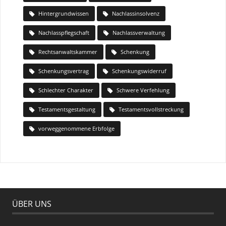
Hintergrundwissen
Nachlassinsolvenz
Nachlasspflegschaft
Nachlassverwaltung
Rechtsanwaltskammer
Schenkung
Schenkungsvertrag
Schenkungswiderruf
Schlechter Charakter
Schwere Verfehlung
Testamentsgestaltung
Testamentsvollstreckung
vorweggenommene Erbfolge
ÜBER UNS