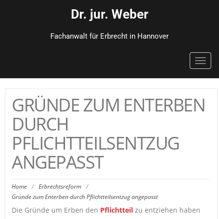
Dr. jur. Weber
Fachanwalt für Erbrecht in Hannover
Toggl
navig
GRÜNDE ZUM ENTERBEN
DURCH
PFLICHTTEILSENTZUG
ANGEPASST
Home
/
Erbrechtsreform
/
Gründe zum Enterben durch Pflichtteilsentzug angepasst
Die Gründe um Erben den
Pflichtteil
zu entziehen haben