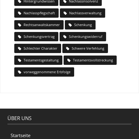
Hintergrundwissen
Nachlassinsolvenz
Nachlasspflegschaft
Nachlassverwaltung
Rechtsanwaltskammer
Schenkung
Schenkungsvertrag
Schenkungswiderruf
Schlechter Charakter
Schwere Verfehlung
Testamentsgestaltung
Testamentsvollstreckung
vorweggenommene Erbfolge
ÜBER UNS
Startseite