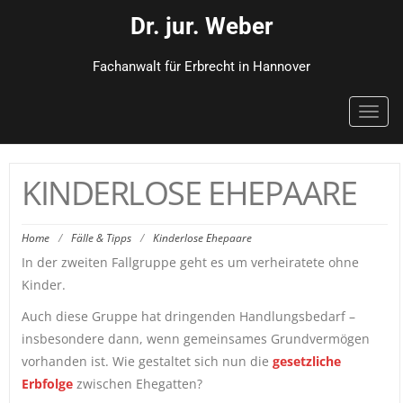
Dr. jur. Weber
Fachanwalt für Erbrecht in Hannover
Toggl
navig
KINDERLOSE EHEPAARE
Home
/
Fälle & Tipps
/
Kinderlose Ehepaare
In der zweiten Fallgruppe geht es um verheiratete ohne
Kinder.
Auch diese Gruppe hat dringenden Handlungsbedarf –
insbesondere dann, wenn gemeinsames Grundvermögen
vorhanden ist. Wie gestaltet sich nun die
gesetzliche
Erbfolge
zwischen Ehegatten?