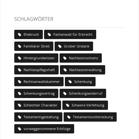
SCHLAGWÖRTER
Ehebruch
Fachanwalt für Erbrecht
Familiärer Streit
Grober Undank
Hintergrundwissen
Nachlassinsolvenz
Nachlasspflegschaft
Nachlassverwaltung
Rechtsanwaltskammer
Schenkung
Schenkungsvertrag
Schenkungswiderruf
Schlechter Charakter
Schwere Verfehlung
Testamentsgestaltung
Testamentsvollstreckung
vorweggenommene Erbfolge