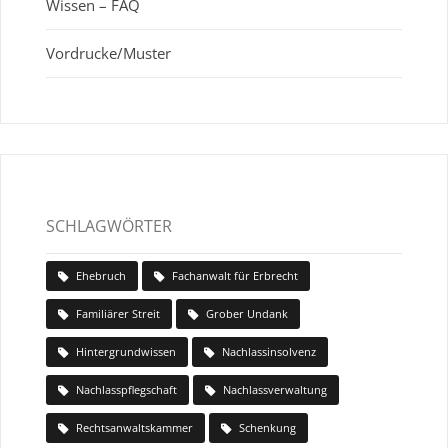
Wissen – FAQ
Vordrucke/Muster
SCHLAGWÖRTER
Ehebruch
Fachanwalt für Erbrecht
Familiärer Streit
Grober Undank
Hintergrundwissen
Nachlassinsolvenz
Nachlasspflegschaft
Nachlassverwaltung
Rechtsanwaltskammer
Schenkung