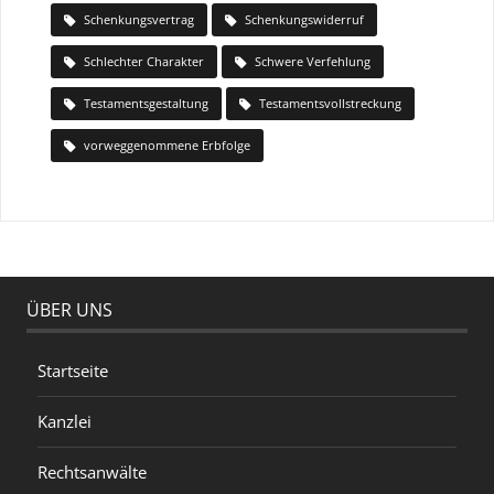
Schenkungsvertrag
Schenkungswiderruf
Schlechter Charakter
Schwere Verfehlung
Testamentsgestaltung
Testamentsvollstreckung
vorweggenommene Erbfolge
ÜBER UNS
Startseite
Kanzlei
Rechtsanwälte